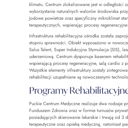
klimatu. Centrum zlokalizowane jest w odległości 
wykorzystanie naturalnych walorów środowiska prz
Jodowe powietrze oraz specyficzny mikroklimat sta
terapeutycznych, wspierając procesy regeneracyjn
Infrastruktura rehabilitacyjna ośrodka została za
stopniu sprawności. Obiekt wyposażono w nowocze
Salus Talent, Super Indukcyjna Stymulacja (SIS), la
uderzeniową. Centrum dysponuje basenem rehabilit
wspierającą procesy regeneracyjne, salą cardio z
Wszystkie elementy infrastruktury zostały zintegro
rehabilitacji uzupełniane są nowoczesnymi technol
Programy Rehabilitacyjn
Puckie Centrum Medyczne realizuje dwa rodzaje p
Funduszem Zdrowia oraz w formie turnusów prywa
posiadających skierowanie lekarskie i trwają od 3
terapeutyczne oraz opiekę medyczną, natomiast pa