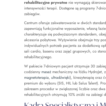
rehabilitacyjne prywatne
nie wymagają skierowani
intensywności terapii. Dostępne są programy 7-dn
zabiegów.
Centrum oferuje zakwaterowanie w dwóch stand
zapewniają funkcjonalne wyposażenie, własną łaz
charakteryzuje się podwyższonym standardem, obej
akcesoria pobytowe. Wyżywienie obejmuje trzy posi
indywidualnych potrzeb pacjenta za dodatkową op
sali cardio, basenu oraz zajęć grupowych, co sta
rehabilitacyjnego.
W pakiecie 7-dniowym pacjent otrzymuje 30 zabiegó
codzienny
masaż
mechaniczny na łóżku HydroJet, za
magnetoterapia
,
ultradźwięki
), kinezyterapię oraz
premium do wyboru (SIS, HIL lub Salus Talent). 
zakresem procedur w zwiększonej liczbie oraz dwa
rehabilitacyjnych otrzymują 10% zniżki na zabiegi
Kadra Specjalistyczna i 