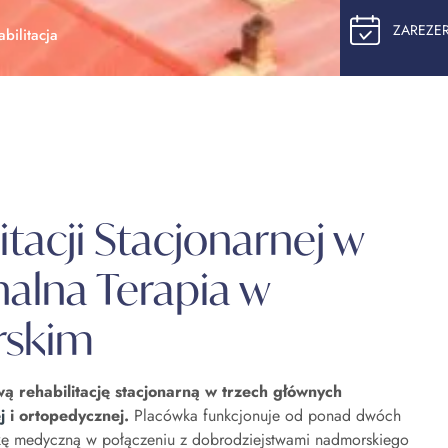
ZAREZE
bilitacja
tacji Stacjonarnej w
nalna Terapia w
rskim
 rehabilitację stacjonarną w trzech głównych
j
i ortopedycznej.
Placówka funkcjonuje od ponad dwóch
kę medyczną w połączeniu z dobrodziejstwami nadmorskiego