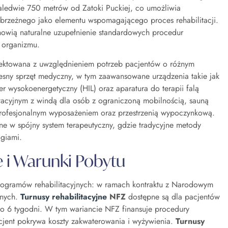
zaledwie 750 metrów od Zatoki Puckiej, co umożliwia
ybrzeżnego jako elementu wspomagającego proces rehabilitacji.
nowią naturalne uzupełnienie standardowych procedur
e organizmu.
projektowana z uwzględnieniem potrzeb pacjentów o różnym
sny sprzęt medyczny, w tym zaawansowane urządzenia takie jak
ser wysokoenergetyczny (HIL) oraz aparatura do terapii falą
acyjnym z windą dla osób z ograniczoną mobilnością, sauną
 profesjonalnym wyposażeniem oraz przestrzenią wypoczynkową.
wane w spójny system terapeutyczny, gdzie tradycyjne metody
ogiami.
e i Warunki Pobytu
rogramów rehabilitacyjnych: w ramach kontraktu z Narodowym
tnych.
Turnusy rehabilitacyjne
NFZ
dostępne są dla pacjentów
 do 6 tygodni. W tym wariancie NFZ finansuje procedury
cjent pokrywa koszty zakwaterowania i wyżywienia.
Turnusy