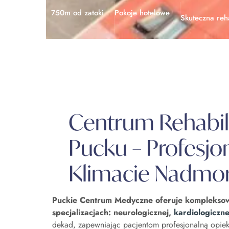
750m od zatoki
Pokoje hotelowe
Skuteczna reha
Centrum Rehabili
Pucku – Profesjo
Klimacie Nadmo
Puckie Centrum Medyczne oferuje kompleksową
specjalizacjach: neurologicznej,
kardiologiczne
dekad, zapewniając pacjentom profesjonalną opie