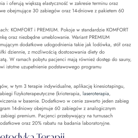
a i oferują większą elastyczność w zakresie terminu oraz
iowe obejmujące 30 zabiegów oraz 14-dniowe z pakietem 60
ardach: KOMFORT i PREMIUM. Pokoje w standardzie KOMFORT
ienkę oraz niezbędne umeblowanie. Wariant PREMIUM
mującym dodatkowe udogodnienia takie jak lodówka, stół oraz
łki dziennie, z możliwością dostosowania diety do
łatą. W ramach pobytu pacjenci mają również dostęp do sauny,
nowi istotne uzupełnienie podstawowego programu
w, w tym 3 terapie indywidualne, aplikację kinesiotapingu,
biegi fizykoterapeutyczne (krioterapia,
laseroterapia
,
 ćwiczenia w basenie. Dodatkowo w cenie zawarto jeden zabieg
Program 14-dniowy obejmuje 60 zabiegów z analogicznym
 zabiegi premium. Pacjenci przebywający na turnusach
 dodatkowe oraz 20% rabatu na badania laboratoryjne.
Metodyka Terapii