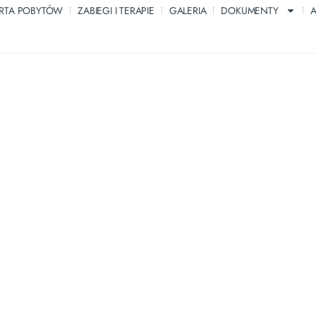
RTA POBYTÓW
ZABIEGI I TERAPIE
GALERIA
DOKUMENTY
A
rehabilitacyjny, Turnusy 