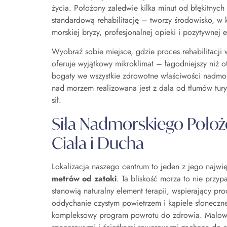
życia. Położony zaledwie kilka minut od błękitnych
standardową rehabilitację – tworzy środowisko, 
morskiej bryzy, profesjonalnej opieki i pozytywnej e
Wyobraź sobie miejsce, gdzie proces rehabilitacji
oferuje wyjątkowy mikroklimat – łagodniejszy niż o
bogaty we wszystkie zdrowotne właściwości nadmor
nad morzem realizowana jest z dala od tłumów tury
sił.
Siła Nadmorskiego Położe
Ciała i Ducha
Lokalizacja naszego centrum to jeden z jego najw
metrów od zatoki
. Ta bliskość morza to nie przy
stanowią naturalny element terapii, wspierający p
oddychanie czystym powietrzem i kąpiele słoneczne
kompleksowy program powrotu do zdrowia. Malowni