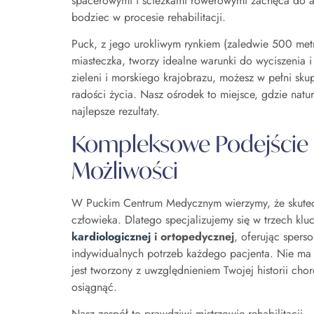
spacerowymi i ścieżkami rowerowymi zachęca do a
bodziec w procesie rehabilitacji.
Puck, z jego urokliwym rynkiem (zaledwie 500 me
miasteczka, tworzy idealne warunki do wyciszenia i
zieleni i morskiego krajobrazu, możesz w pełni sku
radości życia. Nasz ośrodek to miejsce, gdzie nat
najlepsze rezultaty.
Kompleksowe Podejście –
Możliwości
W Puckim Centrum Medycznym wierzymy, że skutecz
człowieka. Dlatego specjalizujemy się w trzech kl
kardiologicznej
i ortopedycznej
, oferując sper
indywidualnych potrzeb każdego pacjenta. Nie ma t
jest tworzony z uwzględnieniem Twojej historii cho
osiągnąć.
Nasz zespół to prawdziwi mistrzowie rehabilitacji