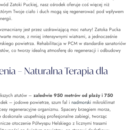
 wód Zatoki Puckiej, nasz ośrodek oferuje coś więcej niż
w którym Twoje ciało i duch mogą się regenerować pod wpływem
nergii.
 wzmacniany jest przez uzdrawiającą moc natury! Zatoka Pucka
twarte morze, z mniej intensywnymi wiatrami, a jednocześnie
skiego powietrza. Rehabilitacja w PCM w standardie sanatoriów
stów, co tworzy idealną atmosferę do regeneracji i odbudowy
nia – Naturalna Terapia dla
iększych atutów –
zaledwie 950 metrów od plaży i 750
padek – jodowe powietrze, szum fal i
nadmorski
mikroklimat
rocesy regeneracyjne organizmu. Spacery brzegiem morza,
 doskonale uzupełniają profesjonalne zabiegi, tworząc
cze otoczenie Półwyspu Helskiego z licznymi trasami