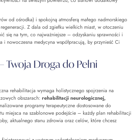
ktywności na świeżym powietrzu, co stanowi dodatkowy
trów od ośrodka) i spokojną atmosferą małego nadmorskiego
 regeneracji. Z dala od zgiełku wielkich miast, w otoczeniu
pić się na tym, co najważniejsze – odzyskaniu sprawności i
ura i nowoczesna medycyna współpracują, by przynieść Ci
 Twoja Droga do Pełni
na rehabilitacja wymaga holistycznego spojrzenia na
uczowych obszarach:
rehabilitacji neurologicznej,
sonalizowane programy terapeutyczne dostosowane do
u miejsca na szablonowe podejście – każdy plan rehabilitacji
roby, aktualnego stanu zdrowia oraz celów, które chcesz
 – fizjoterapeuci z wyższym wykształceniem medycznym,