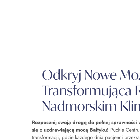
750m od zatoki
Pokoje hotelowe
Skuteczna reha
Odkryj Nowe Moż
Transformująca R
Nadmorskim Kli
Rozpocznij swoją drogę do pełnej sprawności 
się z uzdrawiającą mocą Bałtyku!
Puckie Centrum
transformacji, gdzie każdego dnia pacjenci przekra